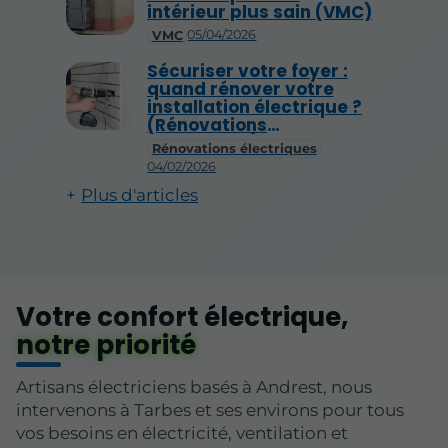
intérieur plus sain (VMC)
05/04/2026
VMC
Sécuriser votre foyer :
quand rénover votre
installation électrique ?
(Rénovations
électriques)
Rénovations électriques
04/02/2026
Plus d'articles
Votre confort électrique,
notre priorité
Artisans électriciens basés à Andrest, nous
intervenons à Tarbes et ses environs pour tous
vos besoins en électricité, ventilation et