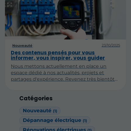
activité. Qu'il s'agisse d'un court-circuit
inattendu, d'une prise défectueuse ou d'une
panne générale, la nécessité d'une
intervention rapide et qualifiée devient
absolue. Face à l'urgence, disposer d'un
service de dépannage réactif est essentiel
pour diagnostiquer la situation, sécuriser le
23/10/2025
Nouveauté
réseau et rétablir l'alimentation sans délai.
Des contenus pensés pour vous
informer, vous inspirer, vous guider
Nous mettons actuellement en place un
espace dédié à nos actualités, projets et
partages d'expérience. Revenez très bientôt
pour découvrir nos premiers articles !
Catégories
Nouveauté
(1)
Dépannage électrique
(1)
Rénovations électriques
(1)