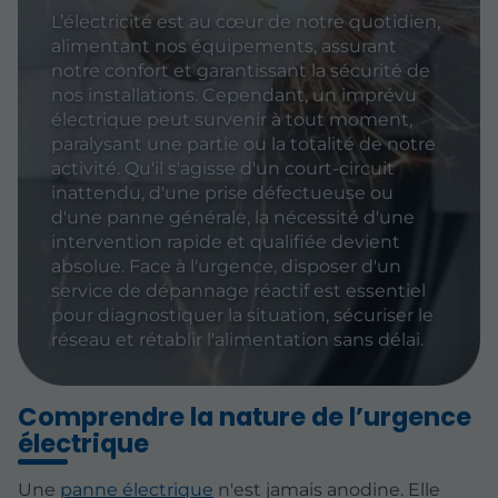
L’électricité est au cœur de notre quotidien,
alimentant nos équipements, assurant
notre confort et garantissant la sécurité de
nos installations. Cependant, un imprévu
électrique peut survenir à tout moment,
paralysant une partie ou la totalité de notre
activité. Qu'il s'agisse d'un court-circuit
inattendu, d'une prise défectueuse ou
d'une panne générale, la nécessité d'une
intervention rapide et qualifiée devient
absolue. Face à l'urgence, disposer d'un
service de dépannage réactif est essentiel
pour diagnostiquer la situation, sécuriser le
réseau et rétablir l'alimentation sans délai.
Comprendre la nature de l’urgence
électrique
Une
panne électrique
n'est jamais anodine. Elle