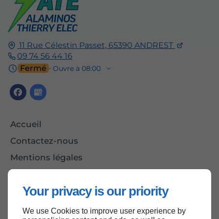
11 Rue Célestin Passet,
65390
ANDREST
09 74 56 44 16
Fermé
⋅ Ouvre à 08:00
Accueil
Contactez-nous
Mentions légales
Plan du site
Your privacy is our priority
We use Cookies to improve user experience by
Haut de page