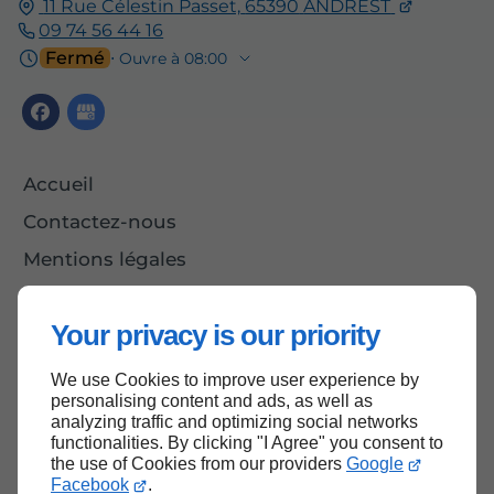
11 Rue Célestin Passet,
65390
ANDREST
09 74 56 44 16
Fermé
⋅ Ouvre à 08:00
Accueil
Contactez-nous
Mentions légales
Plan du site
Your privacy is our priority
We use Cookies to improve user experience by
Haut de page
personalising content and ads, as well as
analyzing traffic and optimizing social networks
functionalities. By clicking "I Agree" you consent to
the use of Cookies from our providers
Google
Facebook
.