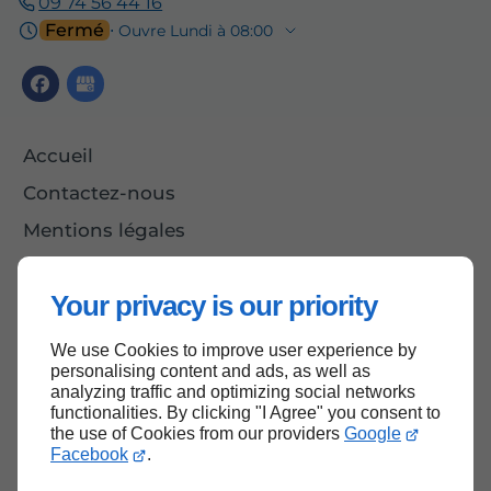
09 74 56 44 16
Fermé
⋅ Ouvre Lundi à 08:00
Accueil
Contactez-nous
Mentions légales
Plan du site
Your privacy is our priority
We use Cookies to improve user experience by
Haut de page
personalising content and ads, as well as
analyzing traffic and optimizing social networks
functionalities. By clicking "I Agree" you consent to
the use of Cookies from our providers
Google
Facebook
.